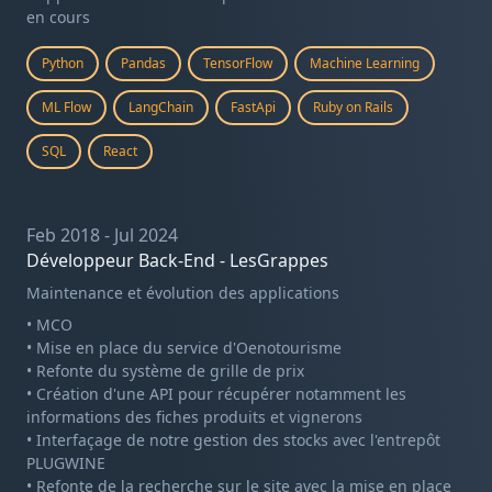
en cours
Python
Pandas
TensorFlow
Machine Learning
ML Flow
LangChain
FastApi
Ruby on Rails
SQL
React
Feb 2018 - Jul 2024
Développeur Back-End - LesGrappes
Maintenance et évolution des applications
• MCO
• Mise en place du service d'Oenotourisme
• Refonte du système de grille de prix
• Création d'une API pour récupérer notamment les
informations des fiches produits et vignerons
• Interfaçage de notre gestion des stocks avec l'entrepôt
PLUGWINE
• Refonte de la recherche sur le site avec la mise en place