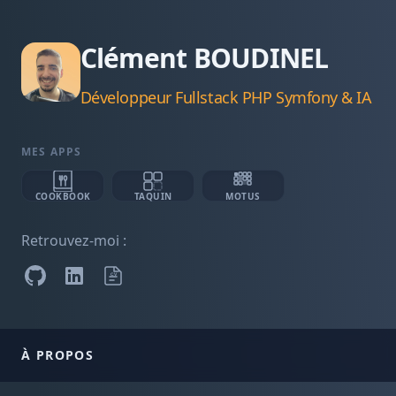
Clément BOUDINEL
Développeur Fullstack PHP Symfony & IA
MES APPS
COOKBOOK
TAQUIN
MOTUS
Retrouvez-moi :
GitHub
LinkedIn
Télécharger mon CV
CV
À PROPOS