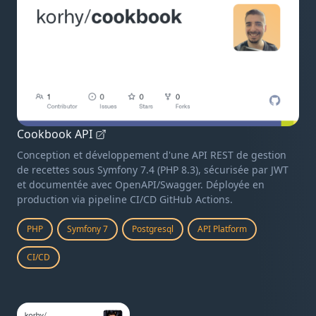
Cookbook API
Conception et développement d'une API REST de gestion
de recettes sous Symfony 7.4 (PHP 8.3), sécurisée par JWT
et documentée avec OpenAPI/Swagger. Déployée en
production via pipeline CI/CD GitHub Actions.
PHP
Symfony 7
Postgresql
API Platform
CI/CD